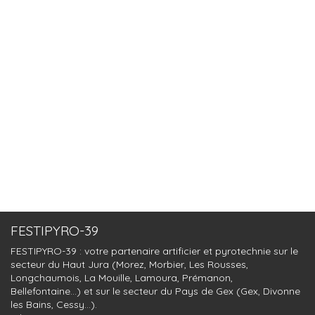
FESTIPYRO-39
FESTIPYRO-39 : votre partenaire artificier et pyrotechnie sur le
secteur du Haut Jura (Morez, Morbier, Les Rousses,
Longchaumois, La Mouille, Lamoura, Prémanon,
Bellefontaine...) et sur le secteur du Pays de Gex (Gex, Divonne
les Bains, Cessy...).